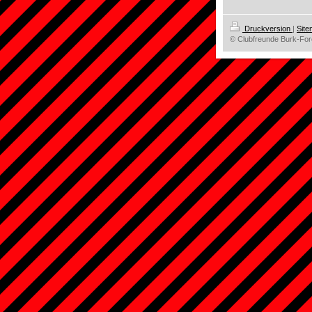
Druckversion
|
Sit
© Clubfreunde Burk-For