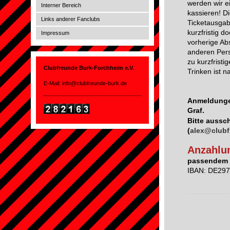
werden wir e
Interner Bereich
kassieren! D
Links anderer Fanclubs
Ticketausgab
kurzfristig d
Impressum
vorherige Ab
anderen Perso
zu kurzfrist
Clubfreunde Burk-Forchheim e.V.
Trinken ist n
E-Mail: info@clubfreunde-burk.de
Anmeldunge
Graf.
Bitte aussc
(
alex@clubf
Anzahlu
passendem B
IBAN: DE29