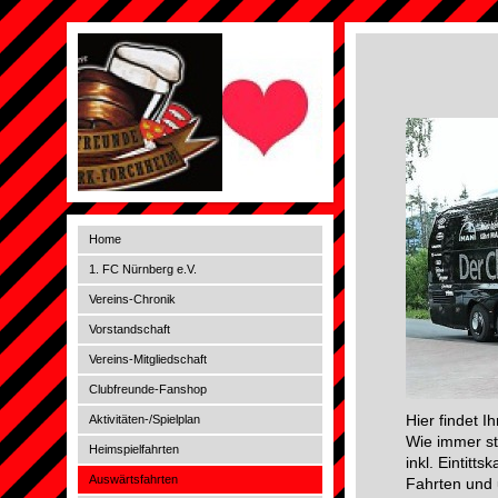
Home
1. FC Nürnberg e.V.
Vereins-Chronik
Vorstandschaft
Vereins-Mitgliedschaft
Clubfreunde-Fanshop
Hier findet 
Aktivitäten-/Spielplan
Wie immer st
Heimspielfahrten
inkl. Eintitt
Auswärtsfahrten
Fahrten und u